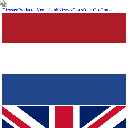
Diensten
Producten
Kennisbank
Nieuws
Cases
Over Ons
Contact