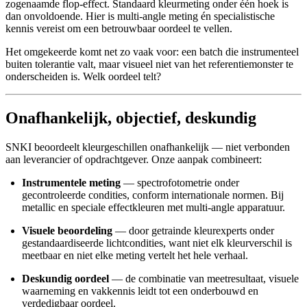
zogenaamde flop-effect. Standaard kleurmeting onder één hoek is
dan onvoldoende. Hier is multi-angle meting én specialistische
kennis vereist om een betrouwbaar oordeel te vellen.
Het omgekeerde komt net zo vaak voor: een batch die instrumenteel
buiten tolerantie valt, maar visueel niet van het referentiemonster te
onderscheiden is. Welk oordeel telt?
Onafhankelijk, objectief, deskundig
SNKI beoordeelt kleurgeschillen onafhankelijk — niet verbonden
aan leverancier of opdrachtgever. Onze aanpak combineert:
Instrumentele meting
— spectrofotometrie onder
gecontroleerde condities, conform internationale normen. Bij
metallic en speciale effectkleuren met multi-angle apparatuur.
Visuele beoordeling
— door getrainde kleurexperts onder
gestandaardiseerde lichtcondities, want niet elk kleurverschil is
meetbaar en niet elke meting vertelt het hele verhaal.
Deskundig oordeel
— de combinatie van meetresultaat, visuele
waarneming en vakkennis leidt tot een onderbouwd en
verdedigbaar oordeel.