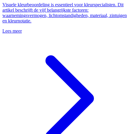
Visuele kleurbeoordeling is essentieel voor kleurspecialisten. Dit
artikel beschrijft de vijf belangrijkste factoren:
waarnemingsvermogen, lichtomstandigheden, materiaal, zintuigen
en kleurnotatie.
Lees meer