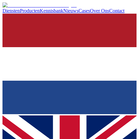
Diensten
Producten
Kennisbank
Nieuws
Cases
Over Ons
Contact