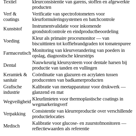
Textiel
kleurconsistentie van garens, stoffen en afgewerkte
producten
Verf &
Verificatie van spectrofotometers voor
coatings
kleurformuleringsystemen en batchcontrole
Instrumentvalidatie voor inkomende
Kunststof
grondstofcontrole en eindproductbeoordeling
Kleur als primaire procesmonitor — van
Voeding
biscuittinten tot koffiebrandgraden tot tomatenpuree
Monitoring van kleurverandering van poeders in
Farmaceutisch
opslag, diagnostische kleurstrips
Nauwkeurig kleursysteem voor dentale harsen bij
Dental
productie van tanden en vullingen
Keramiek &
Coördinatie van glazuren en acrylaten tussen
sanitair
producenten van badkamerproducten
Grafische
Kalibratie van meetapparatuur voor drukwerk —
industrie
glanzend en mat
Kleurlimieten voor thermoplastische coatings in
Wegveiligheid
wegmarkeringverf
Consistentie van kleurreproductie over verschillende
Verpakking
productielocaties
Kalibratie voor glucose- en zuurstofmonitoren —
Medisch
reflectiewaarden als referentie