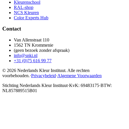
Kleurenschool
RAL-shop
NCS Kleuren
Color Experts Hub
Contact
Van Allenstraat 110
1562 TN Krommenie
(geen bezoek zonder afspraak)
info@snki.nl
+31 (0)75 616 99 77
© 2026 Nederlands Kleur Instituut.
Alle rechten
voorbehouden
.
·
Privacybeleid
·
Algemene Voorwaarden
Stichting Nederlands Kleur Instituut
·
KvK: 69483175
·
BTW:
NL857889515B01