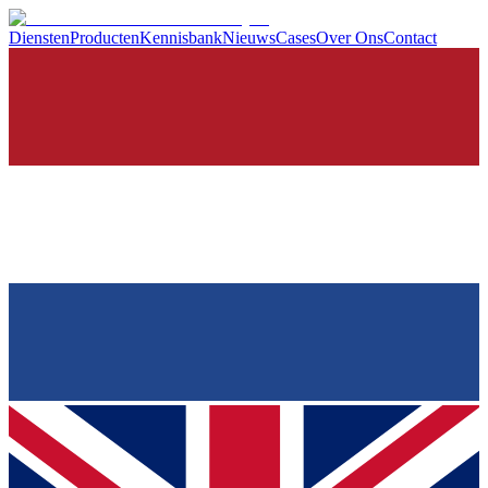
Diensten
Producten
Kennisbank
Nieuws
Cases
Over Ons
Contact