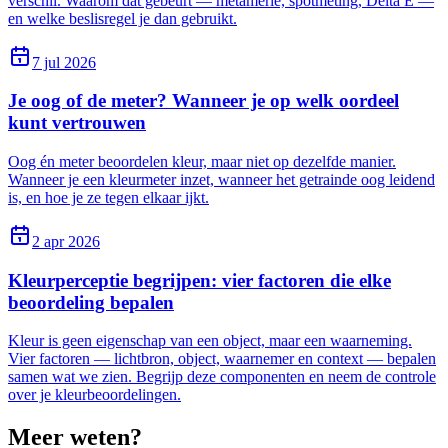
verschil. Waarom dat gebeurt — metamerie, spotmeting, Delta E —
en welke beslisregel je dan gebruikt.
7 jul 2026
Je oog of de meter? Wanneer je op welk oordeel
kunt vertrouwen
Oog én meter beoordelen kleur, maar niet op dezelfde manier.
Wanneer je een kleurmeter inzet, wanneer het getrainde oog leidend
is, en hoe je ze tegen elkaar ijkt.
2 apr 2026
Kleurperceptie begrijpen: vier factoren die elke
beoordeling bepalen
Kleur is geen eigenschap van een object, maar een waarneming.
Vier factoren — lichtbron, object, waarnemer en context — bepalen
samen wat we zien. Begrijp deze componenten en neem de controle
over je kleurbeoordelingen.
Meer weten?