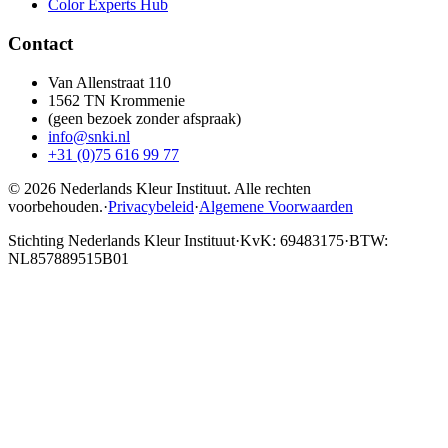
Color Experts Hub
Contact
Van Allenstraat 110
1562 TN Krommenie
(geen bezoek zonder afspraak)
info@snki.nl
+31 (0)75 616 99 77
© 2026 Nederlands Kleur Instituut.
Alle rechten
voorbehouden
.
·
Privacybeleid
·
Algemene Voorwaarden
Stichting Nederlands Kleur Instituut
·
KvK: 69483175
·
BTW:
NL857889515B01