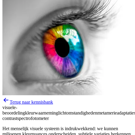
Terug naar kennisbank
visuele-
beoordeling
kleurwaarneming
lichtomstandigheden
metamerie
adaptatie
contrast
spectrofotometer
Het menselijk visuele systeem is indrukwekkend: we kunnen
miljoenen kleurnuances onderscheiden, subtiele variaties herkennen