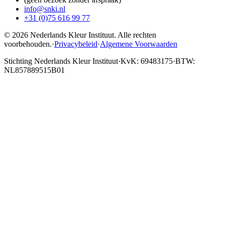
info@snki.nl
+31 (0)75 616 99 77
© 2026 Nederlands Kleur Instituut.
Alle rechten
voorbehouden
.
·
Privacybeleid
·
Algemene Voorwaarden
Stichting Nederlands Kleur Instituut
·
KvK: 69483175
·
BTW:
NL857889515B01