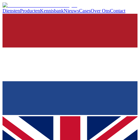
Diensten
Producten
Kennisbank
Nieuws
Cases
Over Ons
Contact