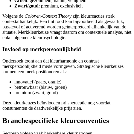
Groen
: gezondheid, natuur, veiligheid
Zwart/goud
: premium, exclusiviteit
Volgens de
Color-in-Context Theory
zijn kleurreacties sterk
contextafhankelijk. Een tint rood kan bijvoorbeeld als gevaarlijk,
passievol of activerend worden geïnterpreteerd afhankelijk van de
situatie. Merkkleurkeuze vraagt daarom om contextuele analyse, niet
enkel algemene kleurpsychologie.
Invloed op merkpersoonlijkheid
Onderzoek toont aan dat kleurharmonie en contrast
merkpersoonlijkheid mede vormgeven. Strategische kleurkeuzes
kunnen een merk positioneren als:
innovatief (paars, oranje)
betrouwbaar (blauw, groen)
premium (zwart, goud)
Deze kleurkeuzes beïnvloeden prijsperceptie nog voordat
consumenten de daadwerkelijke prijs zien.
Branchespecifieke kleurconventies
Sectoren volgen vaak herkenbare kleurpatronen: