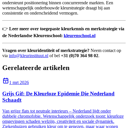
ondersteunt positionering binnen concurrerende markten. Een
wetenschappelijk onderbouwde kleurstrategie draagt bij aan
consistentie en onderscheidend vermogen.
👉
Leer meer over toegepaste kleurkennis en merkstrategie via
de Nederlandse Kleurenschool:
kleurenschool.nl
Vragen over kleuridentiteit of merkstrategie?
Neem contact op
via
info@kleurinstituut.nl
of bel
+31 (0)70 364 98 02
.
Gerelateerde artikelen
1 mrt 2026
Grijs Gif: De Kleurloze Epidemie Die Nederland
Schaadt
Van grijze flats tot neutrale interieurs – Nederland lijdt onder
dubbele chromofobie. Wetenschappelijk onderzoek toont: kleurloze
omgevingen schaden welzijn, creativiteit en sociale dynamiek.
Ziekenhuizen gebruiken kleur om te genezen, maar waar wonen