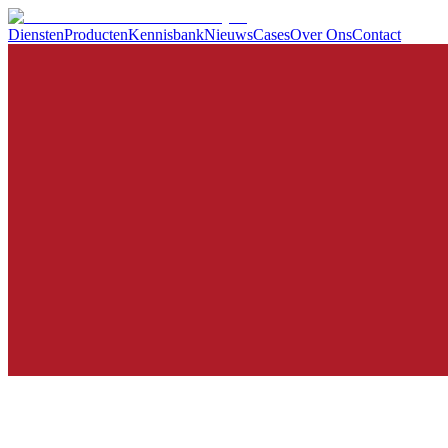
Diensten
Producten
Kennisbank
Nieuws
Cases
Over Ons
Contact