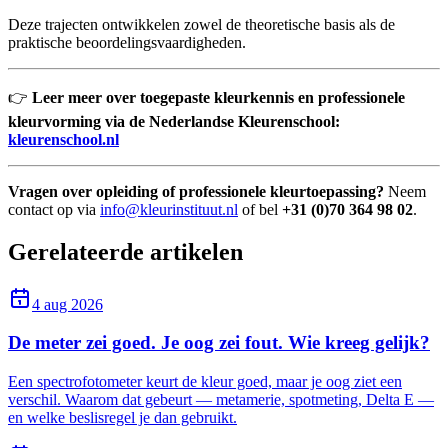
Deze trajecten ontwikkelen zowel de theoretische basis als de
praktische beoordelingsvaardigheden.
👉
Leer meer over toegepaste kleurkennis en professionele
kleurvorming via de Nederlandse Kleurenschool:
kleurenschool.nl
Vragen over opleiding of professionele kleurtoepassing?
Neem
contact op via
info@kleurinstituut.nl
of bel
+31 (0)70 364 98 02
.
Gerelateerde artikelen
4 aug 2026
De meter zei goed. Je oog zei fout. Wie kreeg gelijk?
Een spectrofotometer keurt de kleur goed, maar je oog ziet een
verschil. Waarom dat gebeurt — metamerie, spotmeting, Delta E —
en welke beslisregel je dan gebruikt.