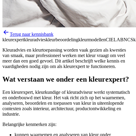
Terug naar kennisbank
kleurexpert
kleuradvies
kleurbeoordeling
kleurmodellen
CIELAB
NCS
k
Kleuradvies en kleurtoepassing worden vaak gezien als kwesties
van smaak, maar professioneel werken met kleur vraagt om veel
meer dan een goed gevoel. Dit artikel beschrijft welke kennis en
vaardigheden nodig zijn om als kleurexpert te functioneren.
Wat verstaan we onder een kleurexpert?
Een kleurexpert, kleurkundige of kleuradviseur werkt systematisch
en onderbouwd met kleur. Het vak richt zich op het waarnemen,
analyseren, beoordelen en toepassen van kleur in uiteenlopende
contexten zoals interieur, architectuur, productontwikkeling en
industrie.
Belangrijke kenmerken zijn:
kunnen waarnemen en analyseren van kleur onder