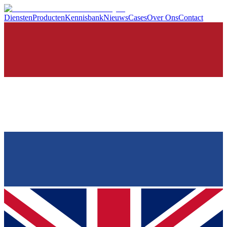
Diensten
Producten
Kennisbank
Nieuws
Cases
Over Ons
Contact