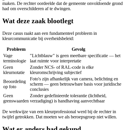
maken. De rechter oordeelde dat de gemeente onvoldoende grond
had om overschilderen af te dwingen.
Wat deze zaak blootlegt
Deze casus raakt aan een fundamenteel probleem in
kleurcommunicatie bij overheidsbeleid:
Probleem
Gevolg
Vage
"Lichtblauw" is geen meetbare specificatie — het
terminologie
laat ruimte voor interpretatie
Geen
Zonder NCS- of RAL-code is elke
kleurnotatie
kleuromschrijving subjectief
Foto's zijn afhankelijk van camera, belichting en
Beoordeling
scherm — geen betrouwbare basis voor juridische
op foto
conclusies
Geen
Zonder gedefinieerde tolerantie (lichtheid,
grenswaarden
verzadiging) is handhaving aanvechtbaar
De werkwijze van een kleurprofessional werd bij de rechter in
twijfel getrokken. Dat moeten we als beroepsgroep niet willen.
Wat er anders had gekund