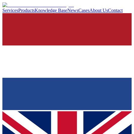
Services
Products
Knowledge Base
News
Cases
About Us
Contact