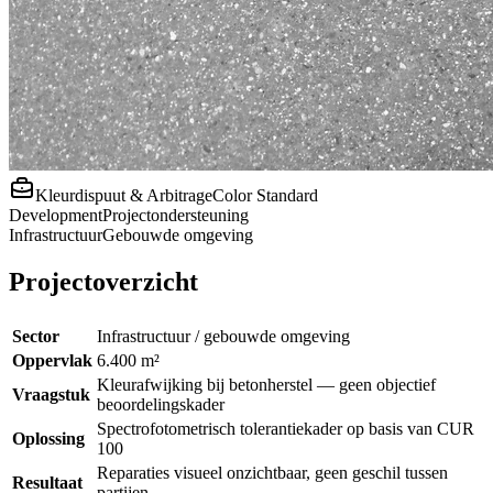
Kleurdispuut & Arbitrage
Color Standard
Development
Projectondersteuning
Infrastructuur
Gebouwde omgeving
Projectoverzicht
Sector
Infrastructuur / gebouwde omgeving
Oppervlak
6.400 m²
Kleurafwijking bij betonherstel — geen objectief
Vraagstuk
beoordelingskader
Spectrofotometrisch tolerantiekader op basis van CUR
Oplossing
100
Reparaties visueel onzichtbaar, geen geschil tussen
Resultaat
partijen