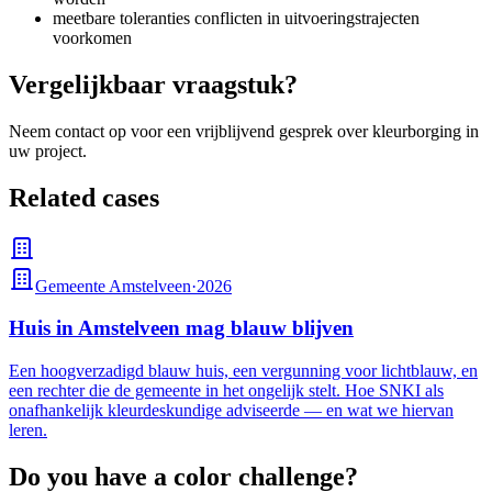
meetbare toleranties conflicten in uitvoeringstrajecten
voorkomen
Vergelijkbaar vraagstuk?
Neem contact op voor een vrijblijvend gesprek over kleurborging in
uw project.
Related cases
Gemeente Amstelveen
·
2026
Huis in Amstelveen mag blauw blijven
Een hoogverzadigd blauw huis, een vergunning voor lichtblauw, en
een rechter die de gemeente in het ongelijk stelt. Hoe SNKI als
onafhankelijk kleurdeskundige adviseerde — en wat we hiervan
leren.
Do you have a color challenge?