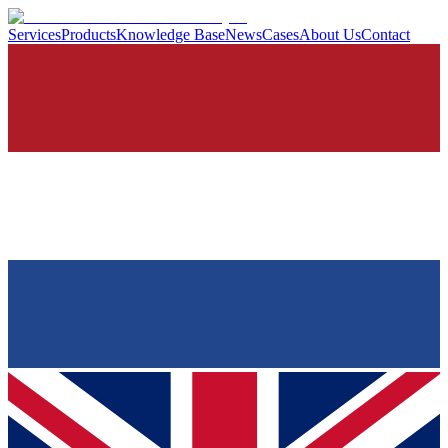
Services
Products
Knowledge Base
News
Cases
About Us
Contact